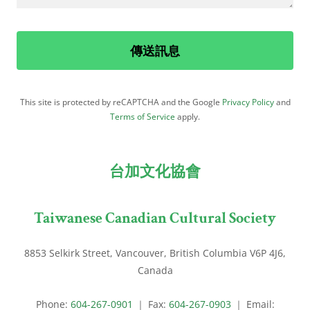
傳送訊息
This site is protected by reCAPTCHA and the Google
Privacy Policy
and
Terms of Service
apply.
台加文化協會
Taiwanese Canadian Cultural Society
8853 Selkirk Street, Vancouver, British Columbia V6P 4J6,
Canada
Phone:
604-267-0901
｜ Fax:
604-267-0903
｜ Email: